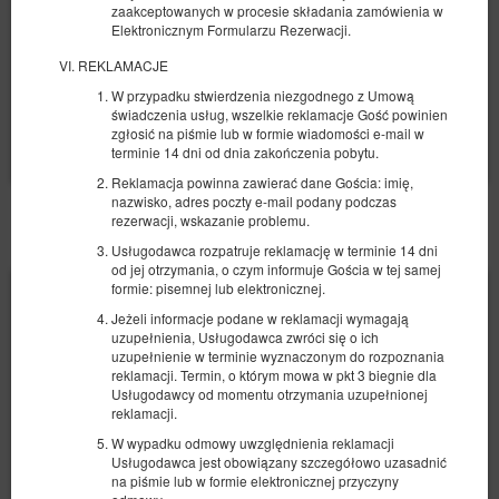
1 610,00 zł
zaakceptowanych w procesie składania zamówienia w
Elektronicznym Formularzu Rezerwacji.
2 osoby / 3 noce
REKLAMACJE
Udostępnij
Szczegóły
Dostępność
W przypadku stwierdzenia niezgodnego z Umową
świadczenia usług, wszelkie reklamacje Gość powinien
Pokaż oferty
zgłosić na piśmie lub w formie wiadomości e-mail w
terminie 14 dni od dnia zakończenia pobytu.
Reklamacja powinna zawierać dane Gościa: imię,
nazwisko, adres poczty e-mail podany podczas
rezerwacji, wskazanie problemu.
POZOSTAŁE OFERTY
Usługodawca rozpatruje reklamację w terminie 14 dni
od jej otrzymania, o czym informuje Gościa w tej samej
formie: pisemnej lub elektronicznej.
Jeżeli informacje podane w reklamacji wymagają
uzupełnienia, Usługodawca zwróci się o ich
uzupełnienie w terminie wyznaczonym do rozpoznania
reklamacji. Termin, o którym mowa w pkt 3 biegnie dla
Usługodawcy od momentu otrzymania uzupełnionej
reklamacji.
W wypadku odmowy uwzględnienia reklamacji
Usługodawca jest obowiązany szczegółowo uzasadnić
na piśmie lub w formie elektronicznej przyczyny