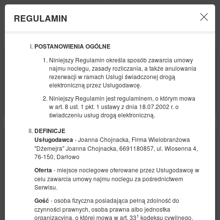
REGULAMIN
Menu
POSTANOWIENIA OGÓLNE
POCZĄTEK
KONIEC
Niniejszy Regulamin określa sposób zawarcia umowy
16
19
SIERPNIA
SIERPNIA
najmu noclegu, zasady rozliczania, a także anulowania
2026
2026
rezerwacji w ramach Usługi świadczonej drogą
elektroniczną przez Usługodawcę.
LICZBA OSÓB
Niniejszy Regulamin jest regulaminem, o którym mowa
2
FILTRY
w art. 8 ust. 1 pkt. 1 ustawy z dnia 18.07.2002 r. o
świadczeniu usług drogą elektroniczną.
DEFINICJE
- Joanna Chojnacka, Firma Wielobranżowa
Usługodawca
"Dżemejra" Joanna Chojnacka, 6691180857, ul. Wiosenna 4,
76-150, Darłowo
- miejsce noclegowe oferowane przez Usługodawcę w
Oferta
celu zawarcia umowy najmu noclegu za pośrednictwem
Serwisu.
- osoba fizyczna posiadająca pełną zdolność do
Gość
czynności prawnych, osoba prawna albo jednostka
1
organizacyjna, o której mowa w art. 33
kodeksu cywilnego,