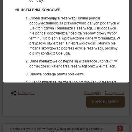
odmowy.
USTALENIA KOŃCOWE
Osoba dokonująca rezerwacji online ponosi
Apartament C z dwoma sypialniami
odpowiedzialność za prawidłowość danych podanych w
Elektronicznym Formularzu Rezerwacji. Usługodawca
5 osób
nie ponosi odpowiedzialności za nieprawidłowy wybór
2 łóżka pojedyncze (Single), 1 łóżko podwójne (Double), 1 sofa
terminu lub błędnie wprowadzone dane w formularzu. W
jednoosobowa (Sofa Bed)
przypadku stwierdzenia nieprawidłowości, których nie
można skorygować poprzez edycję rezerwacji, prosimy
1 590,00 zł
o pilny kontakt z Obsługą.
Dane kontaktowe dostępne są w zakładce „Kontakt”, w
górnej części kalendarza rezerwacji oraz w e-mailach.
(obiekt niedostępny w wybranym terminie):
Proponowany inny termin
Umowa podlega prawu polskiemu.
17.08.2026 - 20.08.2026 (3 noce)
Klient oświadcza, że został poinformowany o treści art.
38 pkt. 12 ustawy z dnia 30 maja 2014 r. o prawach
konsumenta, zgodnie z którym w przypadku umów o
Udostępnij
Szczegóły
Dostępność
świadczenie usług w zakresie zakwaterowania, innych
niż do celów mieszkalnych, konsumentowi nie
Dostosuj termin
przysługuje przewidziane w art. 27 tej ustawy prawo do
odstąpienia od umowa zawartej na odległość.
X
Strona korzysta z plików cookie w celu realizacji usług zgodnie z
Zamknij
Polityką dotyczącą cookies
. Możesz określić warunki