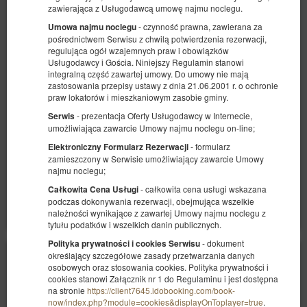
zawierająca z Usługodawcą umowę najmu noclegu.
- czynność prawna, zawierana za
Umowa najmu noclegu
Apartament A z dwoma sypialniami
pośrednictwem Serwisu z chwilą potwierdzenia rezerwacji,
regulująca ogół wzajemnych praw i obowiązków
Dostępna liczba: 1
Usługodawcy i Gościa. Niniejszy Regulamin stanowi
2
5 osób
pow. 45,00 m
2 sypialnie
integralną część zawartej umowy. Do umowy nie mają
2 łóżka pojedyncze (Single), 1 łóżko podwójne (Double), 1 sofa
zastosowania przepisy ustawy z dnia 21.06.2001 r. o ochronie
jednoosobowa (Sofa Bed)
praw lokatorów i mieszkaniowym zasobie gminy.
- prezentacja Oferty Usługodawcy w Internecie,
Serwis
1 610,00 zł
umożliwiająca zawarcie Umowy najmu noclegu on-line;
2 osoby / 3 noce
- formularz
Elektroniczny Formularz Rezerwacji
zamieszczony w Serwisie umożliwiający zawarcie Umowy
najmu noclegu;
Udostępnij
Szczegóły
Dostępność
- całkowita cena usługi wskazana
Całkowita Cena Usługi
Pokaż oferty
podczas dokonywania rezerwacji, obejmująca wszelkie
należności wynikające z zawartej Umowy najmu noclegu z
tytułu podatków i wszelkich danin publicznych.
- dokument
Polityka prywatności i cookies Serwisu
określający szczegółowe zasady przetwarzania danych
osobowych oraz stosowania cookies. Polityka prywatności i
cookies stanowi Załącznik nr 1 do Regulaminu i jest dostępna
na stronie
https://client7645.idobooking.com/book-
now/index.php?module=cookies&displayOnToplayer=true
.