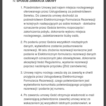
SPOSÓB ZAWARCIA UMOWY
Przedmiotem Umowy jest najem miejsca noclegowego
oferowanego przez Usługodawcę za pośrednictwem
Serwisu. Do zawarcia umowy dochodzi za
pośrednictwem Elektronicznego Formularza Rezerwacji
w kolejnych nastepujących po sobie krokach - dokładne
oznaczenie przez Gościa terminu rozpoczęcia i
zakończenia pobytu, dokonanie wyboru miejsca
noclegowego, zadeklarowanie liczby osób,
Po podaniu przez Gościa wszystkich niezbędnych
danych, wyświetlone zostanie podsumowanie
rezerwacji. W celu złożenia rezerwacji konieczne jest
podanie w Elektronicznym formularzu rezerwacji danych
Apartament D z dwoma sypialniami
osobowych oznaczonych jako obowiązkowe, dokonanie
Dostępna liczba: 1
akceptacji treści Regulaminu, wysłanie rezerwacji
poprzez naciśnięcie przycisku [Złóż zamówienie].
2
5 osób
pow. 45,00 m
2 sypialnie
Umowę najmu noclegu uważa się za zawartą w chwili
2 łóżka pojedyncze (Single), 1 łóżko podwójne (Double), 1 sofa
jednoosobowa (Sofa Bed)
przyjęcia przez Usługodawcę Elektronicznego
Formularza Rezerwacji, czego potwierdzeniem jest
wyświetlenie komunikatu potwierdzającego przyjęcie
1 610,00 zł
rezerwacji i podanie jej numeru.
2 osoby / 3 noce
Po zawarciu umowy Gość otrzymuje wiadomość e-mail
zawierającą potwierdzenie zawartej umowy wraz ze
wskazaniem jej wszystkich istotnych postanowień, w
Udostępnij
Szczegóły
Dostępność