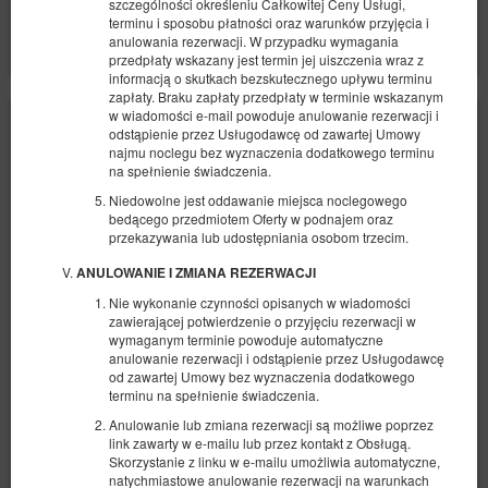
szczególności określeniu Całkowitej Ceny Usługi,
terminu i sposobu płatności oraz warunków przyjęcia i
Pokaż oferty
anulowania rezerwacji. W przypadku wymagania
przedpłaty wskazany jest termin jej uiszczenia wraz z
informacją o skutkach bezskutecznego upływu terminu
zapłaty. Braku zapłaty przedpłaty w terminie wskazanym
w wiadomości e-mail powoduje anulowanie rezerwacji i
odstąpienie przez Usługodawcę od zawartej Umowy
najmu noclegu bez wyznaczenia dodatkowego terminu
na spełnienie świadczenia.
Niedowolne jest oddawanie miejsca noclegowego
bedącego przedmiotem Oferty w podnajem oraz
przekazywania lub udostępniania osobom trzecim.
ANULOWANIE I ZMIANA REZERWACJI
Nie wykonanie czynności opisanych w wiadomości
zawierającej potwierdzenie o przyjęciu rezerwacji w
wymaganym terminie powoduje automatyczne
Apartament E z dwoma sypialniami
anulowanie rezerwacji i odstąpienie przez Usługodawcę
od zawartej Umowy bez wyznaczenia dodatkowego
Dostępna liczba: 1
terminu na spełnienie świadczenia.
2
5 osób
pow. 45,00 m
2 sypialnie
Anulowanie lub zmiana rezerwacji są możliwe poprzez
2 łóżka pojedyncze (Single), 1 łóżko podwójne (Double), 1 sofa
link zawarty w e-mailu lub przez kontakt z Obsługą.
jednoosobowa (Sofa Bed)
Skorzystanie z linku w e-mailu umożliwia automatyczne,
natychmiastowe anulowanie rezerwacji na warunkach