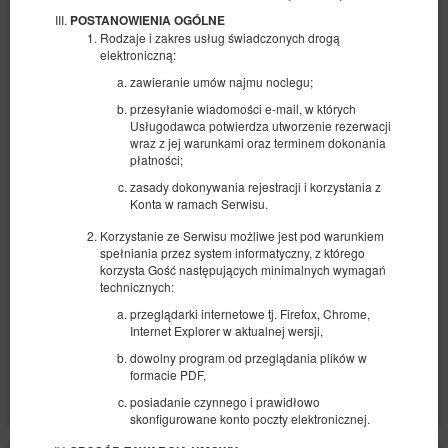
POSTANOWIENIA OGÓLNE
Rodzaje i zakres usług świadczonych drogą
elektroniczną:
zawieranie umów najmu noclegu;
przesyłanie wiadomości e-mail, w których
Usługodawca potwierdza utworzenie rezerwacji
Apartament B z dwoma sypialniami
wraz z jej warunkami oraz terminem dokonania
płatności;
Dostępna liczba: 1
zasady dokonywania rejestracji i korzystania z
2
5 osób
pow. 45,00 m
2 sypialnie
Konta w ramach Serwisu.
2 łóżka pojedyncze (Single), 1 łóżko podwójne (Double), 1 sofa
jednoosobowa (Sofa Bed)
Korzystanie ze Serwisu możliwe jest pod warunkiem
spełniania przez system informatyczny, z którego
1 610,00 zł
korzysta Gość następujących minimalnych wymagań
technicznych:
2 osoby / 3 noce
przeglądarki internetowe tj. Firefox, Chrome,
Internet Explorer w aktualnej wersji,
Udostępnij
Szczegóły
Dostępność
dowolny program od przeglądania plików w
formacie PDF,
Pokaż oferty
posiadanie czynnego i prawidłowo
skonfigurowane konto poczty elektronicznej.